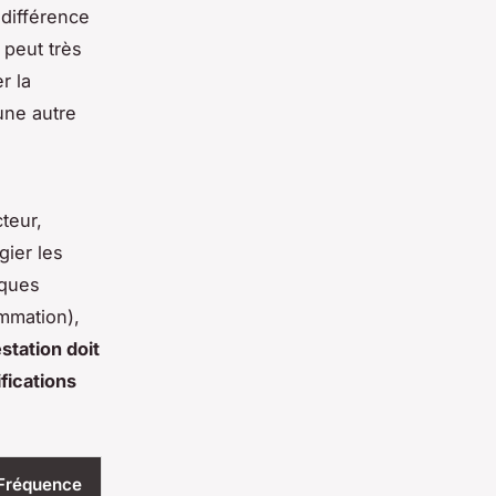
 différence
e peut très
r la
une autre
cteur,
gier les
rques
mmation),
tation doit
fications
 Fréquence