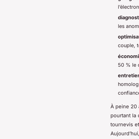
l’électr
diagnost
les anom
optimisa
couple, t
économi
50 % le 
entretie
homologué
confianc
À peine 20 
pourtant la 
tournevis e
Aujourd’hui