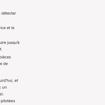
 détecter
ce et le
ire jusqu’à
t.
pièces
ge de
rd’hui, et
c un
el.
 pilotées