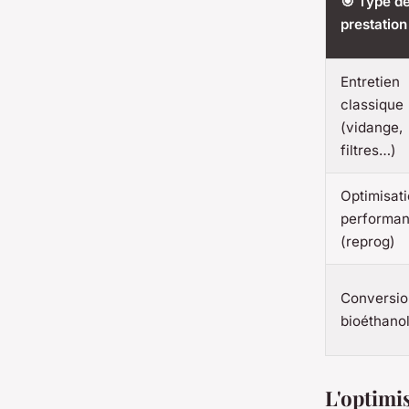
🎯 Type d
prestation
Entretien
classique
(vidange,
filtres…)
Optimisat
performa
(reprog)
Conversio
bioéthano
L'optimi