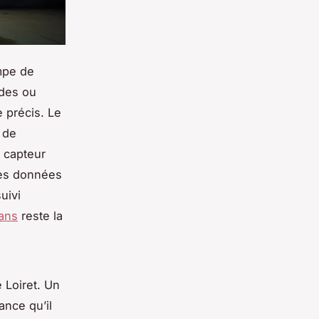
mpe de
ides ou
 précis. Le
 de
 capteur
des données
uivi
éans
reste la
 Loiret. Un
ance qu’il