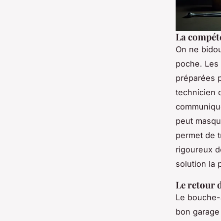
La compéte
On ne bidou
poche. Les 
préparées p
technicien 
communiquer
peut masque
permet de t
rigoureux d
solution la 
Le retour 
Le bouche-à
bon garage 