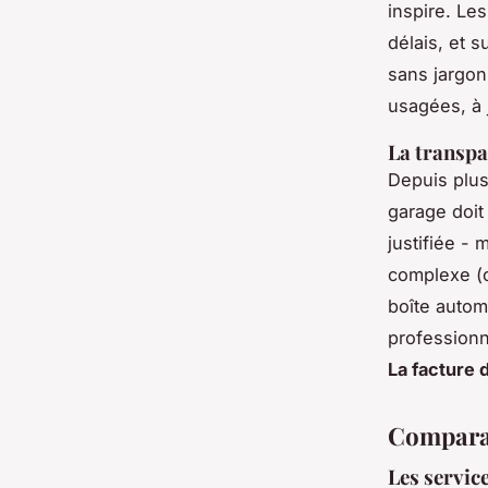
inspire. Les
délais, et 
sans jargon 
usagées, à j
La transpa
Depuis plusi
garage doit 
justifiée -
complexe (
boîte autom
professionn
La facture 
Comparat
Les servic