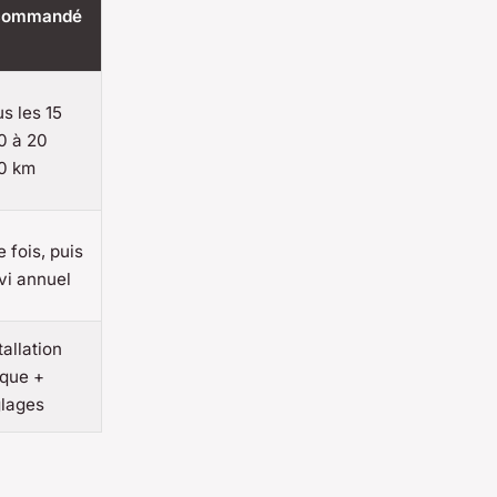
commandé
s les 15
0 à 20
0 km
 fois, puis
vi annuel
tallation
ique +
glages