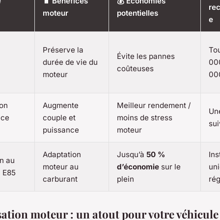
e
🔋 Bénéfices
💰 Économies
re
moteur
potentielles
e
Préserve la
Tou
Évite les pannes
durée de vie du
00
coûteuses
moteur
00
ion
Augmente
Meilleur rendement /
Une
nce
couple et
moins de stress
sui
puissance
moteur
Adaptation
Jusqu’à
50 %
Ins
n au
moteur au
d’économie
sur le
un
l E85
carburant
plein
ré
sation moteur : un atout pour votre véhicule