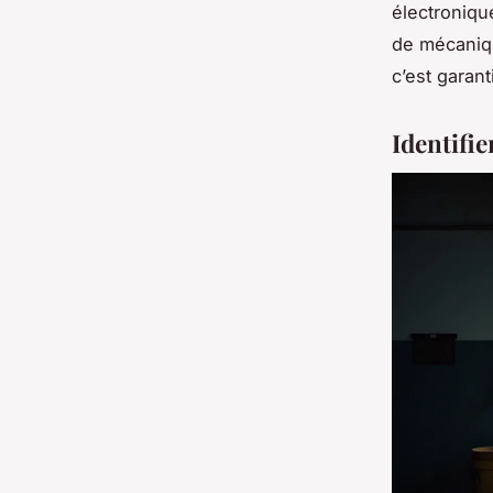
électroniqu
de mécaniq
c’est garan
Identifi