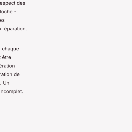
 respect des
cloche -
ces
a réparation.
 : chaque
 être
ération
ation de
s. Un
incomplet.