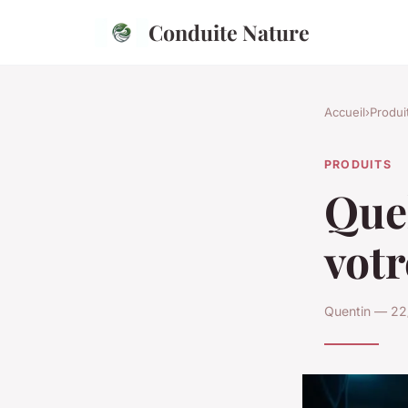
Conduite Nature
Accueil
›
Produi
PRODUITS
Que
votr
Quentin — 22