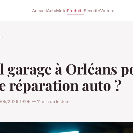
Accueil
Actu
Moto
Produits
Sécurité
Voiture
ts
l garage à Orléans p
e réparation auto ?
/05/2026 19:06 — 11 min de lecture