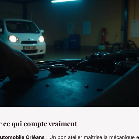
er ce qui compte vraiment
utomobile Orléans
: Un bon atelier maîtrise la mécanique e