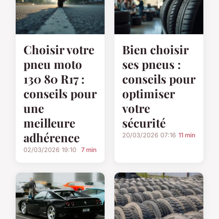
Choisir votre
Bien choisir
pneu moto
ses pneus :
130 80 R17 :
conseils pour
conseils pour
optimiser
une
votre
meilleure
sécurité
adhérence
20/03/2026 07:16
11 min
02/03/2026 19:10
7 min